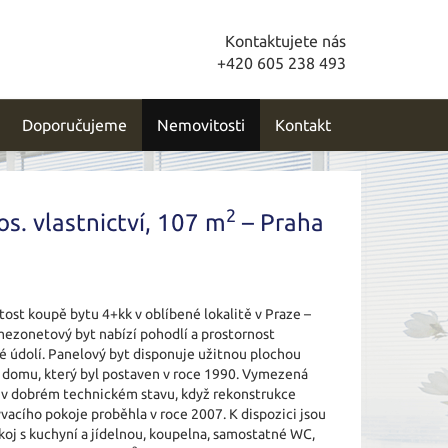
Kontaktujete nás
+420 605 238 493
Doporučujeme
Nemovitosti
Kontakt
2
os. vlastnictví, 107 m
– Praha
ost koupě bytu 4+kk v oblíbené lokalitě v Praze –
 mezonetový byt nabízí pohodlí a prostornost
 údolí. Panelový byt disponuje užitnou plochou
ře domu, který byl postaven v roce 1990. Vymezená
e v dobrém technickém stavu, když rekonstrukce
acího pokoje proběhla v roce 2007. K dispozici jsou
koj s kuchyní a jídelnou, koupelna, samostatné WC,