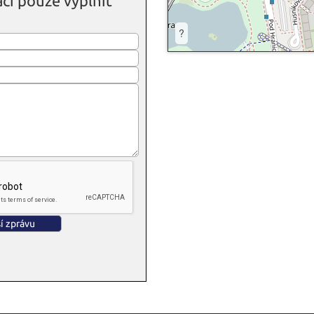
čí pouze vyplnit
?