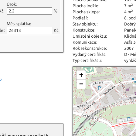
Úrok:
2
Plocha lodžie:
7 m
Kč
%
2
Plocha sklepa:
4 m
Podlaží:
8. pod
Měs. splátka:
Stav objektu:
Dobrý
Konstrukce:
Panel
let
Kč
Umístění objektu:
Klidná
Komunikace:
Asfal
Rok rekonstrukce:
2007
Vydaný certifikát:
D - M
Typ certifikátu:
vyhláš
+
cz
−