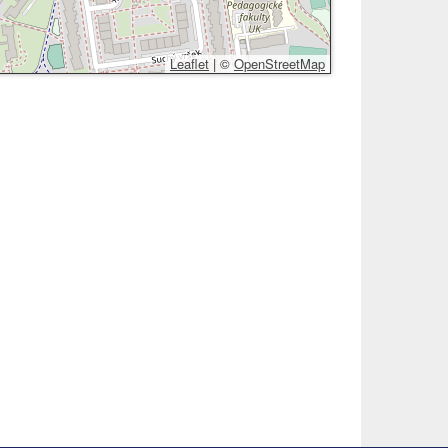
Leaflet
|
©
OpenStreetMap