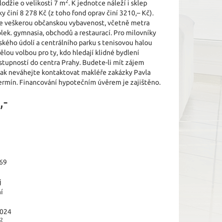
2
odžie o velikosti 7 m
. K jednotce náleží i sklep
y činí 8 278 Kč (z toho fond oprav činí 3210,– Kč).
ete veškerou občanskou vybavenost, včetně metra
kolek. gymnasia, obchodů a restaurací. Pro milovníky
pského údolí a centrálního parku s tenisovou halou
vělou volbou pro ty, kdo hledají klidné bydlení
stupností do centra Prahy. Budete-li mít zájem
pak neváhejte kontaktovat makléře zakázky Pavla
ermín. Financování hypotečním úvěrem je zajištěno.
,-
69
j
í
2024
2