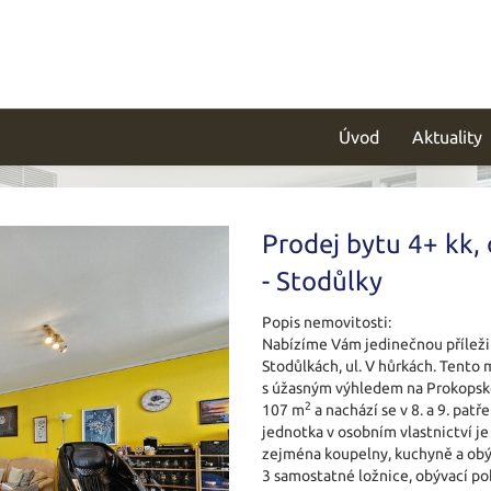
Úvod
Aktuality
Prodej bytu 4+ kk, 
- Stodůlky
Popis nemovitosti:
Nabízíme Vám jedinečnou příležit
Stodůlkách, ul. V hůrkách. Tento
s úžasným výhledem na Prokopské
2
107 m
a nachází se v 8. a 9. pat
jednotka v osobním vlastnictví j
zejména koupelny, kuchyně a obýv
3 samostatné ložnice, obývací po