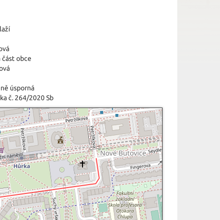
laží
ová
 část obce
tová
éně úsporná
ka č. 264/2020 Sb