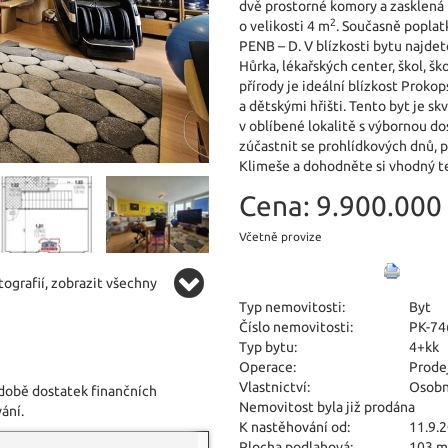
dvě prostorné komory a zasklená l
2
o velikosti 4 m
. Současně poplatk
PENB – D. V blízkosti bytu najd
Hůrka, lékařských center, škol, š
přírody je ideální blízkost Proko
a dětskými hřišti. Tento byt je sk
v oblíbené lokalitě s výbornou do
zúčastnit se prohlídkových dnů, 
Klimeše a dohodněte si vhodný t
Cena:
9.900.000 
Včetně provize
ografií, zobrazit všechny
Typ nemovitosti:
Byt
Číslo nemovitosti:
PK-74
Typ bytu:
4+kk
Operace:
Prode
Vlastnictví:
Osobn
 době dostatek finančních
Nemovitost byla již prodána
ání.
K nastěhování od:
11.9.
Plocha podlahová:
103 m