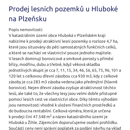
Prodej lesních pozemků u Hluboké
na Plzeňsku
Popis nemovitosti:
V katastrálním území obce Hluboká v Plzeňském kraji
nabízíme k prodeji atraktivní lesní pozemky o rozloze 4,7 ha,
které jsou situovány do pěti samostatných funkčních celků,
a které se nachází ve vlastnictví pouze jednoho majitele.
V lesech dominují borovicové a smrkové porosty s příměsí
břízy, modřínu, dubu a třešně, když věková skladba
jednotlivých skupit je cca 7, 11, 15, 34, 46, 56, 65, 75, 96, 101 a
120 let s celkovou dřevní zásobou cca 930 m3, kdy z celkové
zásoby je cca 283 m3 zásoba vedena jako předmýtní (hlavně
borovice). Nejen dřevní zásoba zvyšuje atraktivnost těchto
lesů, ale také to, že všechny lesy jsou velmi dobře přístupné
pomocí lesích cest ve vlastnictví obce. Díky těmto výhodám
jsou nemovitosti vhodné k uložení finančních prostředků a
do budoucna rentabilní. Celková výměra, která je určena
2
k prodeji činí 47.548 m
a název katastrálního území je
Hluboká u Žihle. Zájemcům doporučujeme osobní prohlídku.
Součástí ceny není správní poplatek za podání návrhu na vklad