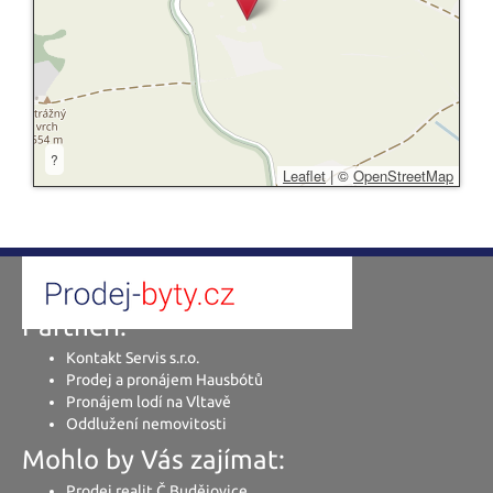
?
Leaflet
|
©
OpenStreetMap
Partneři:
Kontakt Servis s.r.o.
Prodej a pronájem Hausbótů
Pronájem lodí na Vltavě
Oddlužení nemovitosti
Mohlo by Vás zajímat:
Prodej realit Č.Budějovice