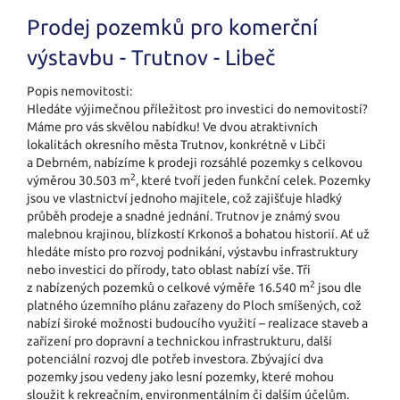
Prodej pozemků pro komerční
výstavbu - Trutnov - Libeč
Popis nemovitosti:
Hledáte výjimečnou příležitost pro investici do nemovitostí?
Máme pro vás skvělou nabídku! Ve dvou atraktivních
lokalitách okresního města Trutnov, konkrétně v Libči
a Debrném, nabízíme k prodeji rozsáhlé pozemky s celkovou
2
výměrou 30.503 m
, které tvoří jeden funkční celek. Pozemky
jsou ve vlastnictví jednoho majitele, což zajišťuje hladký
průběh prodeje a snadné jednání. Trutnov je známý svou
malebnou krajinou, blízkostí Krkonoš a bohatou historií. Ať už
hledáte místo pro rozvoj podnikání, výstavbu infrastruktury
nebo investici do přírody, tato oblast nabízí vše. Tři
2
z nabízených pozemků o celkové výměře 16.540 m
jsou dle
platného územního plánu zařazeny do Ploch smíšených, což
nabízí široké možnosti budoucího využití – realizace staveb a
zařízení pro dopravní a technickou infrastrukturu, další
potenciální rozvoj dle potřeb investora. Zbývající dva
pozemky jsou vedeny jako lesní pozemky, které mohou
sloužit k rekreačním, environmentálním či dalším účelům.