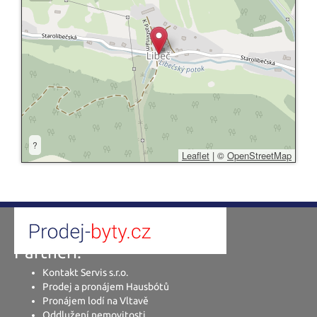
?
Leaflet
|
©
OpenStreetMap
Partneři:
Kontakt Servis s.r.o.
Prodej a pronájem Hausbótů
Pronájem lodí na Vltavě
Oddlužení nemovitosti