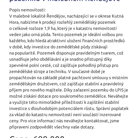
Popis nemovitosti:
V malebné lokalitě Řendějov, nacházející se v okrese Kutná
Hora, nabízíme k prodeji rozlehlý zemědělský pozemek
o celkové rozloze 1,9 ha, který je v katastru nemovitostí
veden jako orná půda. Tento pozemek je ideální volbou pro
každého, kdo hledá atraktivní uložení finančních prostředků
v době, kdy investice do zemědělské půdy získávají
na popularitě. Pozemek disponuje pravidelným tvarem, což
usnadňuje jeho obdělávání a je snadno přístupný díky
zpevněné polní cestě, což zajišťuje pohodlný přístup pro
zemědělské stroje a techniku. V současné době je
propachtován na základě platné pachtovní smlouvy s místním
zemědělským družstvem, což zajišťuje stabilní a pravidelný
příjem pro nového majitele. Díky zařazení pozemku do LPIS je
možné získání dotace pro soukromého zemědělce. Neváhejte
a využijte této mimořádné příležitosti k zajištění stabilní
investice s dlouhodobým potenciálem růstu. Správní poplatek
za vklad do katastru nemovitostí není součástí inzerované
ceny. Pro více informací nás neváhejte kontaktovat, jsme
připraveni zodpovědět všechny vaše dotazy.