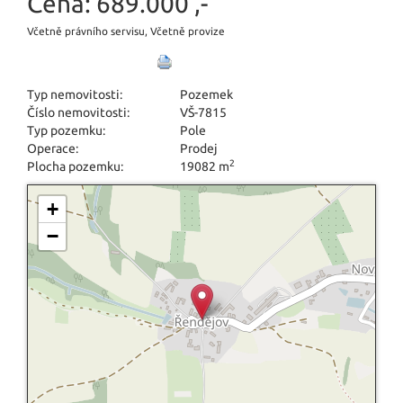
Cena:
689.000 ,-
Včetně právního servisu, Včetně provize
Typ nemovitosti:
Pozemek
Číslo nemovitosti:
VŠ-7815
Typ pozemku:
Pole
Operace:
Prodej
2
Plocha pozemku:
19082 m
+
−