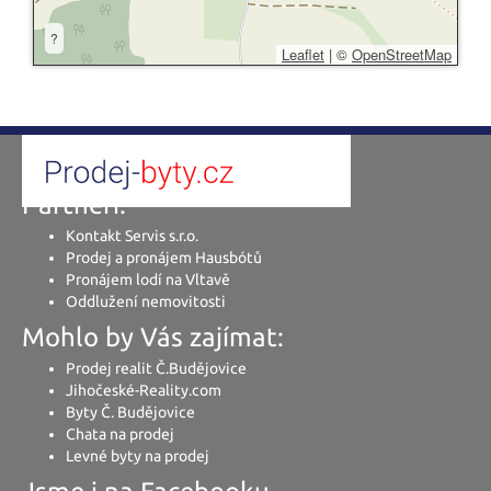
?
Leaflet
|
©
OpenStreetMap
Partneři:
Kontakt Servis s.r.o.
Prodej a pronájem Hausbótů
Pronájem lodí na Vltavě
Oddlužení nemovitosti
Mohlo by Vás zajímat:
Prodej realit Č.Budějovice
Jihočeské-Reality.com
Byty Č. Budějovice
Chata na prodej
Levné byty na prodej