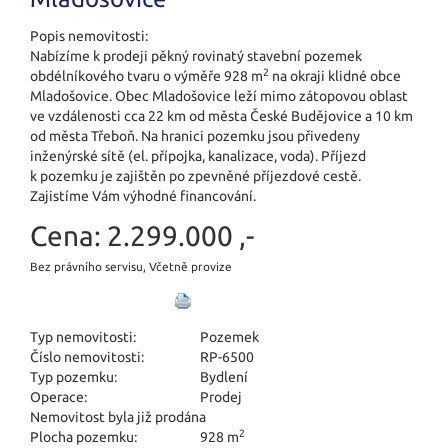
Popis nemovitosti:
Nabízíme k prodeji pěkný rovinatý stavební pozemek
2
obdélníkového tvaru o výměře 928 m
na okraji klidné obce
Mladošovice. Obec Mladošovice leží mimo zátopovou oblast
ve vzdálenosti cca 22 km od města České Budějovice a 10 km
od města Třeboň. Na hranici pozemku jsou přivedeny
inženýrské sítě (el. přípojka, kanalizace, voda). Příjezd
k pozemku je zajištěn po zpevněné příjezdové cestě.
Zajistíme Vám výhodné financování.
Cena:
2.299.000 ,-
Bez právního servisu, Včetně provize
Typ nemovitosti:
Pozemek
Číslo nemovitosti:
RP-6500
Typ pozemku:
Bydlení
Operace:
Prodej
Nemovitost byla již prodána
2
Plocha pozemku:
928 m