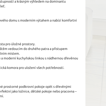
ostupností a krásným výhledem na dominantu
leť.
ytového domu s moderním výtahem a nabízí komfortní
ta pro úložné prostory.
ištěm vedoucím do druhého patra a přístupem
eálním místem.
 a moderní kuchyňskou linkou s nádhernou dřevěnou
ická komora pro uložení všech potřebností.
né prostorné podkrovní pokoje opět s dřevěnými
erfektní jako ložnice, dětské pokoje nebo pracovna –
mí.