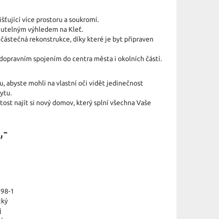
ťující více prostoru a soukromí.
nutelným výhledem na Kleť.
ástečná rekonstrukce, díky které je byt připraven
 dopravním spojením do centra města i okolních částí.
, abyste mohli na vlastní oči vidět jedinečnost
ytu.
ost najít si nový domov, který splní všechna Vaše
,-
98-1
cký
j