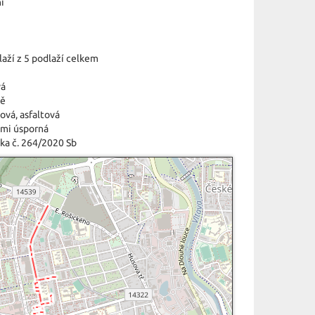
í
laží z 5 podlaží celkem
vá
tě
ová
,
asfaltová
lmi úsporná
ka č. 264/2020 Sb