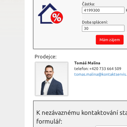
Částka:
Doba splácení:
Mám zájem
Prodejce:
Tomáš Malina
telefon: +420 733 664 509
tomas.malina@kontaktservis.
K nezávaznému kontaktování sta
formulář: