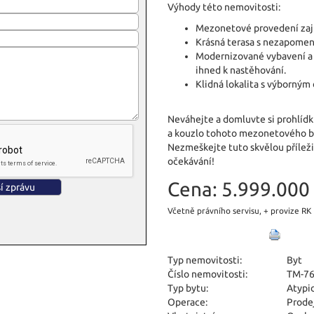
Výhody této nemovitosti:
Mezonetové provedení zajiš
Krásná terasa s nezapome
Modernizované vybavení a č
ihned k nastěhování.
Klidná lokalita s výborným
Neváhejte a domluvte si prohlídku
a kouzlo tohoto mezonetového b
Nezmeškejte tuto skvělou příležit
očekávání!
Cena:
5.999.000 
Včetně právního servisu, + provize RK
Typ nemovitosti:
Byt
Číslo nemovitosti:
TM-76
Typ bytu:
Atypi
Operace:
Prode