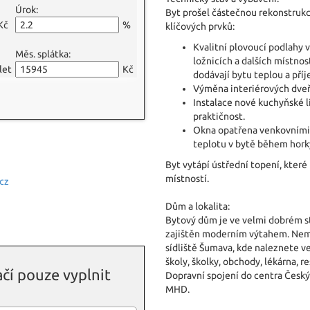
Úrok:
Byt prošel částečnou rekonstrukc
Kč
%
klíčových prvků:
Kvalitní plovoucí podlahy 
Měs. splátka:
ložnicích a dalších místnos
let
Kč
dodávají bytu teplou a pří
Výměna interiérových dveř
Instalace nové kuchyňské l
praktičnost.
Okna opatřena venkovními s
teplotu v bytě během horký
Byt vytápí ústřední topení, kter
místností.
cz
Dům a lokalita:
Bytový dům je ve velmi dobrém st
zajištěn moderním výtahem. Nemov
sídliště Šumava, kde naleznete v
školy, školky, obchody, lékárna, r
čí pouze vyplnit
Dopravní spojení do centra Český
MHD.