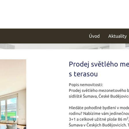
Úvod
Aktuality
Prodej světlého m
s terasou
Popis nemovitosti:
Prodej světlého mezonetového b
sídliště Šumava, České Budějovic
Hledáte pohodlné bydlení v mode
rodinu? Nabízíme vám jedinečnou
2
3+1 a celkové užitné ploše 86 m
Šumava v Českých Budějovicích. 