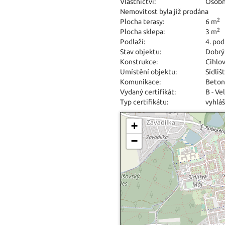
Vlastnictví:
Osobn
Nemovitost byla již prodána
2
Plocha terasy:
6 m
2
Plocha sklepa:
3 m
Podlaží:
4. pod
Stav objektu:
Dobrý
Konstrukce:
Cihlo
Umístění objektu:
Sídliš
Komunikace:
Beton
Vydaný certifikát:
B - Ve
Typ certifikátu:
vyhláš
+
−