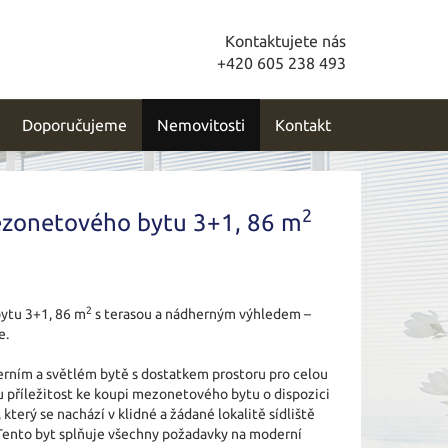
Kontaktujete nás
+420 605 238 493
Doporučujeme
Nemovitosti
Kontakt
2
ezonetového bytu 3+1, 86 m
2
ytu 3+1, 86 m
s terasou a nádherným výhledem –
e.
rním a světlém bytě s dostatkem prostoru pro celou
 příležitost ke koupi mezonetového bytu o dispozici
, který se nachází v klidné a žádané lokalitě sídliště
Tento byt splňuje všechny požadavky na moderní