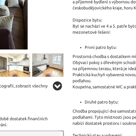
a příjemné bydlení s výbornou d
českobudějovického kraje, horu K
Dispozice bytu:
Byt se nachází ve 4 a 5. patře b
mezonetové řešení:
První patro bytu:
Prostorná chodba s dostatkem mís
Obývací pokoj s dřevěným schod
na příjemnou terasu, která je id
Praktická kuchyň vybavená novou
podlahou.
ografií, zobrazit všechny
Koupelna, samostatné WC a prakt
Druhé patro bytu:
Chodba propojující dva samostat
podlahami. Tyto místnosti jsou p
 době dostatek finančních
nabízí dostatek prostoru i soukro
ání.
Technický stav a vybavení: