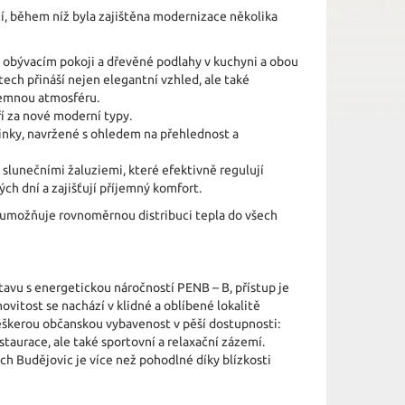
í, během níž byla zajištěna modernizace několika
v obývacím pokoji a dřevěné podlahy v kuchyni a obou
tech přináší nejen elegantní vzhled, ale také
jemnou atmosféru.
í za nové moderní typy.
inky, navržené s ohledem na přehlednost a
lunečními žaluziemi, které efektivně regulují
ch dní a zajišťují příjemný komfort.
é umožňuje rovnoměrnou distribuci tepla do všech
avu s energetickou náročností PENB – B, přístup je
itost se nachází v klidné a oblíbené lokalitě
eškerou občanskou vybavenost v pěší dostupnosti:
estaurace, ale také sportovní a relaxační zázemí.
ch Budějovic je více než pohodlné díky blízkosti