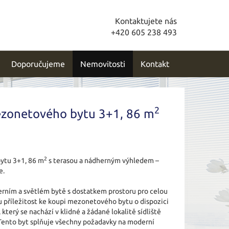
Kontaktujete nás
+420 605 238 493
Doporučujeme
Nemovitosti
Kontakt
2
ezonetového bytu 3+1, 86 m
2
ytu 3+1, 86 m
s terasou a nádherným výhledem –
e.
rním a světlém bytě s dostatkem prostoru pro celou
 příležitost ke koupi mezonetového bytu o dispozici
, který se nachází v klidné a žádané lokalitě sídliště
Tento byt splňuje všechny požadavky na moderní