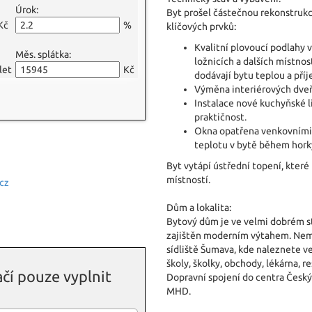
Úrok:
Byt prošel částečnou rekonstrukc
Kč
%
klíčových prvků:
Kvalitní plovoucí podlahy 
Měs. splátka:
ložnicích a dalších místnos
let
Kč
dodávají bytu teplou a pří
Výměna interiérových dveř
Instalace nové kuchyňské l
praktičnost.
Okna opatřena venkovními s
teplotu v bytě během horký
Byt vytápí ústřední topení, kter
místností.
cz
Dům a lokalita:
Bytový dům je ve velmi dobrém st
zajištěn moderním výtahem. Nemov
sídliště Šumava, kde naleznete v
školy, školky, obchody, lékárna, r
čí pouze vyplnit
Dopravní spojení do centra Český
MHD.