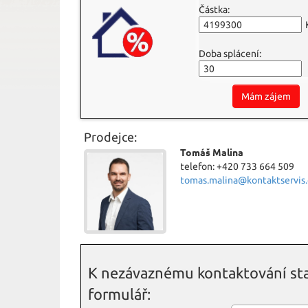
Částka:
Doba splácení:
Mám zájem
Prodejce:
Tomáš Malina
telefon: +420 733 664 509
tomas.malina@kontaktservis.
K nezávaznému kontaktování sta
formulář: