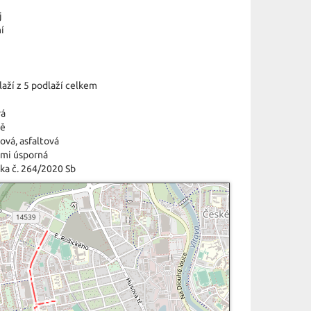
j
í
laží z 5 podlaží celkem
vá
tě
ová
,
asfaltová
lmi úsporná
ka č. 264/2020 Sb