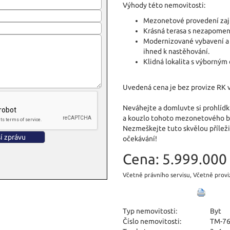
Výhody této nemovitosti:
Mezonetové provedení zajiš
Krásná terasa s nezapome
Modernizované vybavení a č
ihned k nastěhování.
Klidná lokalita s výborným
Uvedená cena je bez provize RK v
Neváhejte a domluvte si prohlídku
a kouzlo tohoto mezonetového b
Nezmeškejte tuto skvělou příležit
očekávání!
Cena:
5.999.000 
Včetně právního servisu, Včetně provi
Typ nemovitosti:
Byt
Číslo nemovitosti:
TM-76