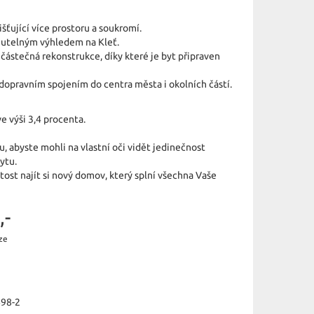
ťující více prostoru a soukromí.
nutelným výhledem na Kleť.
ástečná rekonstrukce, díky které je byt připraven
 dopravním spojením do centra města i okolních částí.
e výši 3,4 procenta.
, abyste mohli na vlastní oči vidět jedinečnost
ytu.
ost najít si nový domov, který splní všechna Vaše
,-
ze
98-2