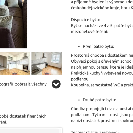
a příjemné bydlení s výbornou d
českobudějovického kraje, horu K
Dispozice bytu:
Byt se nachází ve 4 a 5. patře b
mezonetové řešení:
První patro bytu:
Prostorná chodba s dostatkem mís
Obývací pokoj s dřevěným schod
na příjemnou terasu, která je id
Praktická kuchyň vybavená novou
podlahou.
ografií, zobrazit všechny
Koupelna, samostatné WC a prakt
Druhé patro bytu:
Chodba propojující dva samostat
podlahami. Tyto místnosti jsou p
 době dostatek finančních
nabízí dostatek prostoru i soukro
ání.
Technický stav a vybavení: