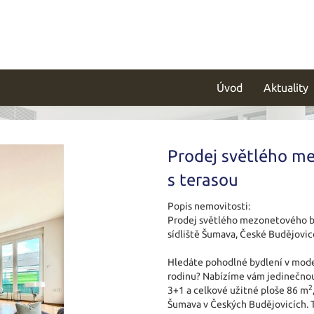
Úvod
Aktuality
Prodej světlého m
s terasou
Popis nemovitosti:
Prodej světlého mezonetového b
sídliště Šumava, České Budějovic
Hledáte pohodlné bydlení v mode
rodinu? Nabízíme vám jedinečnou
2
3+1 a celkové užitné ploše 86 m
Šumava v Českých Budějovicích. 