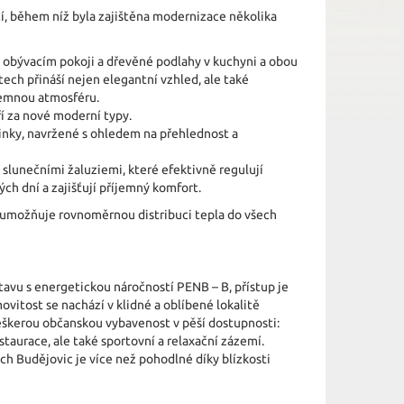
í, během níž byla zajištěna modernizace několika
v obývacím pokoji a dřevěné podlahy v kuchyni a obou
tech přináší nejen elegantní vzhled, ale také
jemnou atmosféru.
í za nové moderní typy.
inky, navržené s ohledem na přehlednost a
lunečními žaluziemi, které efektivně regulují
ch dní a zajišťují příjemný komfort.
é umožňuje rovnoměrnou distribuci tepla do všech
avu s energetickou náročností PENB – B, přístup je
itost se nachází v klidné a oblíbené lokalitě
eškerou občanskou vybavenost v pěší dostupnosti:
estaurace, ale také sportovní a relaxační zázemí.
ch Budějovic je více než pohodlné díky blízkosti