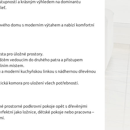
ostupností a krásným výhledem na dominantu
leť.
ytového domu s moderním výtahem a nabízí komfortní
ta pro úložné prostory.
ištěm vedoucím do druhého patra a přístupem
eálním místem.
 a moderní kuchyňskou linkou s nádhernou dřevěnou
ická komora pro uložení všech potřebností.
né prostorné podkrovní pokoje opět s dřevěnými
erfektní jako ložnice, dětské pokoje nebo pracovna –
mí.