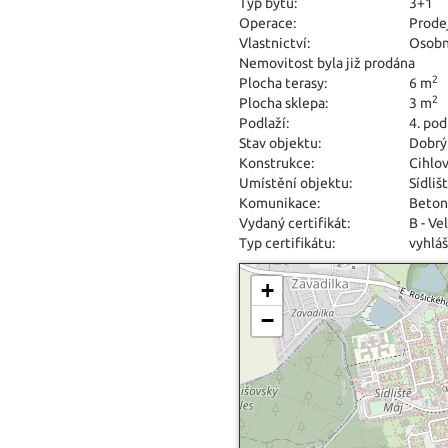
Typ bytu:
3+1
Operace:
Prode
Vlastnictví:
Osobn
Nemovitost byla již prodána
2
Plocha terasy:
6 m
2
Plocha sklepa:
3 m
Podlaží:
4. pod
Stav objektu:
Dobrý
Konstrukce:
Cihlo
Umístění objektu:
Sídliš
Komunikace:
Beton
Vydaný certifikát:
B - Ve
Typ certifikátu:
vyhláš
+
−