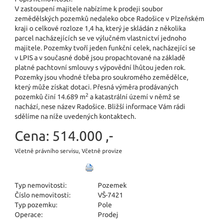
V zastoupení majitele nabízíme k prodeji soubor
zemědělských pozemků nedaleko obce Radošice v Plzeňském
kraji o celkové rozloze 1,4 ha, který je skládán z několika
parcel nacházejících se ve výlučném vlastnictví jednoho
majitele. Pozemky tvoří jeden funkční celek, nacházející se
v LPIS a v současné době jsou propachtované na základě
platné pachtovní smlouvy s výpovědní lhůtou jeden rok.
Pozemky jsou vhodné třeba pro soukromého zemědělce,
který může získat dotaci. Přesná výměra prodávaných
2
pozemků činí 14.689 m
a katastrální území v němž se
nachází, nese název Radošice. Bližší informace Vám rádi
sdělíme na níže uvedených kontaktech.
Cena:
514.000 ,-
Včetně právního servisu, Včetně provize
Typ nemovitosti:
Pozemek
Číslo nemovitosti:
VŠ-7421
Typ pozemku:
Pole
Operace:
Prodej