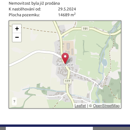
Nemovitost byla již prodána
K nastěhování od:
29.5.2024
2
Plocha pozemku:
14689 m
+
−
?
Leaflet
|
©
OpenStreetMap