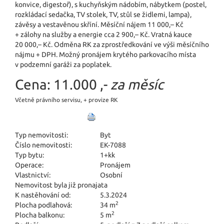
konvice, digestoř), s kuchyňským nádobím, nábytkem (postel,
rozkládací sedačka, TV stolek, TV, stůl se židlemi, lampa),
závěsy a vestavěnou skříní. Měsíční nájem 11 000,– Kč
+ zálohy na služby a energie cca 2 900,– Kč. Vratná kauce
20 000,– Kč. Odměna RK za zprostředkování ve výši měsíčního
nájmu + DPH. Možný pronájem krytého parkovacího místa
v podzemní garáži za poplatek.
Cena:
11.000 ,-
za měsíc
Včetně právního servisu, + provize RK
Typ nemovitosti:
Byt
Číslo nemovitosti:
EK-7088
Typ bytu:
1+kk
Operace:
Pronájem
Vlastnictví:
Osobní
Nemovitost byla již pronajata
K nastěhování od:
5.3.2024
2
Plocha podlahová:
34 m
2
Plocha balkonu:
5 m