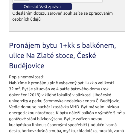
Odesláním dotazu zároveň souhlasíte se zpracováním
osobních údajů
Pronájem bytu 1+kk s balkónem,
ulice Na Zlaté stoce, České
Budějovice
Popis nemovitosti:
Nabízíme k pronájmu plně vybavený byt 1+kk o velikosti
2
32 m
. Byt je situován ve 4 patře bytového domu (rok
dokončení 2019) v klidné lokalitě v blízkosti Jihočeské
univerzity a parku Stromovka nedaleko centra Č. Budějovic.
Vedle domu se nachází zastávka MHD. Byt má velmi nízkou
2
energetickou náročnost. K bytu náleží balkón o výměře 5 m
a
garážové stání blízko výtahu. Byt je zařízen novou
kuchyňskou linkou s úspornými spotřebiči (indukční varná
deska, horkovzdušná trouba, myčka, chladnička, mrazák, varná