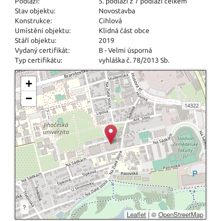
Podlaží:
5. podlaží z 7 podlaží celkem
Stav objektu:
Novostavba
Konstrukce:
Cihlová
Umístění objektu:
Klidná část obce
Stáří objektu:
2019
Vydaný certifikát:
B - Velmi úsporná
Typ certifikátu:
vyhláška č. 78/2013 Sb.
+
−
?
Leaflet
|
©
OpenStreetMap