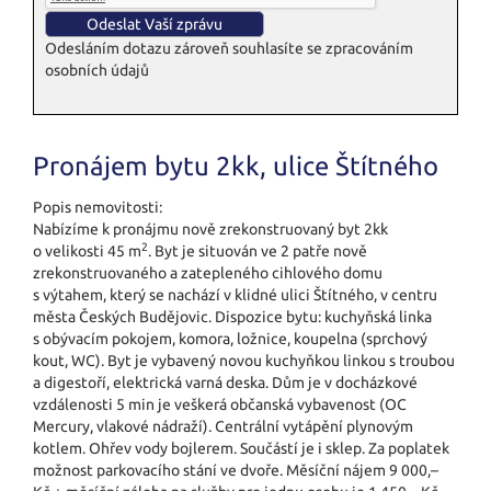
Odesláním dotazu zároveň souhlasíte se zpracováním
osobních údajů
Pronájem bytu 2kk, ulice Štítného
Popis nemovitosti:
Nabízíme k pronájmu nově zrekonstruovaný byt 2kk
2
o velikosti 45 m
. Byt je situován ve 2 patře nově
zrekonstruovaného a zatepleného cihlového domu
s výtahem, který se nachází v klidné ulici Štítného, v centru
města Českých Budějovic. Dispozice bytu: kuchyňská linka
s obývacím pokojem, komora, ložnice, koupelna (sprchový
kout, WC). Byt je vybavený novou kuchyňkou linkou s troubou
a digestoří, elektrická varná deska. Dům je v docházkové
vzdálenosti 5 min je veškerá občanská vybavenost (OC
Mercury, vlakové nádraží). Centrální vytápění plynovým
kotlem. Ohřev vody bojlerem. Součástí je i sklep. Za poplatek
možnost parkovacího stání ve dvoře. Měsíční nájem 9 000,–