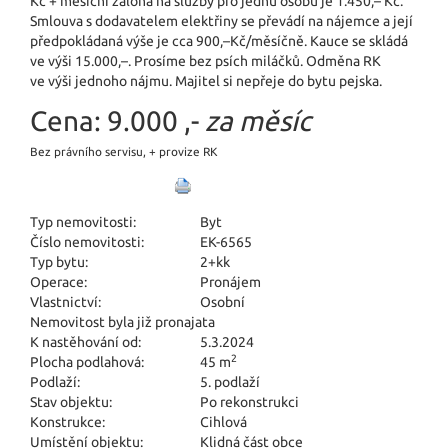
Kč + měsíční záloha na služby pro jednu osobu je 1.450,– Kč.
Smlouva s dodavatelem elektřiny se převádí na nájemce a její
předpokládaná výše je cca 900,–Kč/měsíčně. Kauce se skládá
ve výši 15.000,–. Prosíme bez psích miláčků. Odměna RK
ve výši jednoho nájmu. Majitel si nepřeje do bytu pejska.
Cena:
9.000 ,-
za měsíc
Bez právního servisu, + provize RK
Typ nemovitosti:
Byt
Číslo nemovitosti:
EK-6565
Typ bytu:
2+kk
Operace:
Pronájem
Vlastnictví:
Osobní
Nemovitost byla již pronajata
K nastěhování od:
5.3.2024
2
Plocha podlahová:
45 m
Podlaží:
5. podlaží
Stav objektu:
Po rekonstrukci
Konstrukce:
Cihlová
Umístění objektu:
Klidná část obce