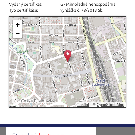
Vydaný certifikát:
G - Mimořádně nehospodárná
Typ certifikátu:
vyhláška č. 78/2013 Sb.
+
−
?
Leaflet
|
©
OpenStreetMap