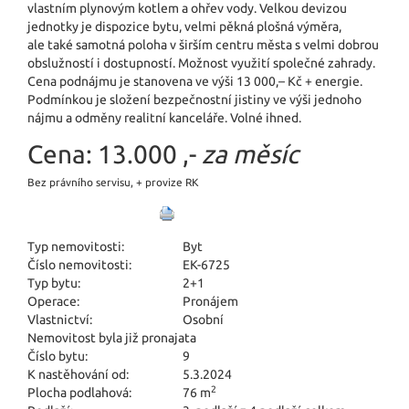
vlastním plynovým kotlem a ohřev vody. Velkou devizou
jednotky je dispozice bytu, velmi pěkná plošná výměra,
ale také samotná poloha v širším centru města s velmi dobrou
obslužností i dostupností. Možnost využití společné zahrady.
Cena podnájmu je stanovena ve výši 13 000,– Kč + energie.
Podmínkou je složení bezpečnostní jistiny ve výši jednoho
nájmu a odměny realitní kanceláře. Volné ihned.
Cena:
13.000 ,-
za měsíc
Bez právního servisu, + provize RK
Typ nemovitosti:
Byt
Číslo nemovitosti:
EK-6725
Typ bytu:
2+1
Operace:
Pronájem
Vlastnictví:
Osobní
Nemovitost byla již pronajata
Číslo bytu:
9
K nastěhování od:
5.3.2024
2
Plocha podlahová:
76 m