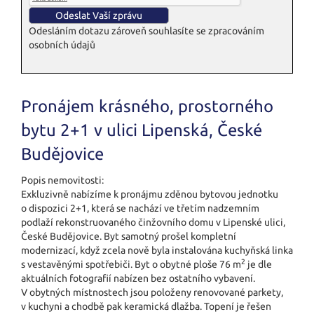
Odesláním dotazu zároveň souhlasíte se zpracováním
osobních údajů
Pronájem krásného, prostorného
bytu 2+1 v ulici Lipenská, České
Budějovice
Popis nemovitosti:
Exkluzivně nabízíme k pronájmu zděnou bytovou jednotku
o dispozici 2+1, která se nachází ve třetím nadzemním
podlaží rekonstruovaného činžovního domu v Lipenské ulici,
České Budějovice. Byt samotný prošel kompletní
modernizací, když zcela nově byla instalována kuchyňská linka
2
s vestavěnými spotřebiči. Byt o obytné ploše 76 m
je dle
aktuálních fotografií nabízen bez ostatního vybavení.
V obytných místnostech jsou položeny renovované parkety,
v kuchyni a chodbě pak keramická dlažba. Topení je řešen