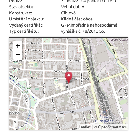
Podlaží:
3. podlaží z 4 podlaží celkem
Stav objektu:
Velmi dobrý
Konstrukce:
Cihlová
Umístění objektu:
Klidná část obce
Vydaný certifikát:
G - Mimořádně nehospodárná
Typ certifikátu:
vyhláška č. 78/2013 Sb.
+
−
?
Leaflet
|
©
OpenStreetMap