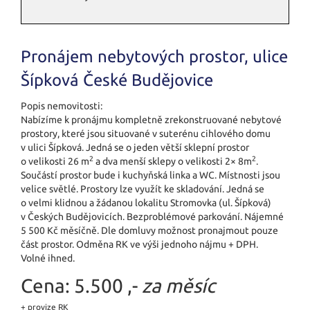
Pronájem nebytových prostor, ulice
Šípková České Budějovice
Popis nemovitosti:
Nabízíme k pronájmu kompletně zrekonstruované nebytové
prostory, které jsou situované v suterénu cihlového domu
v ulici Šípková. Jedná se o jeden větší sklepní prostor
2
2
o velikosti 26 m
a dva menší sklepy o velikosti 2× 8m
.
Součástí prostor bude i kuchyňská linka a WC. Místnosti jsou
velice světlé. Prostory lze využít ke skladování. Jedná se
o velmi klidnou a žádanou lokalitu Stromovka (ul. Šípková)
v Českých Budějovicích. Bezproblémové parkování. Nájemné
5 500 Kč měsíčně. Dle domluvy možnost pronajmout pouze
část prostor. Odměna RK ve výši jednoho nájmu + DPH.
Volné ihned.
Cena:
5.500 ,-
za měsíc
+ provize RK