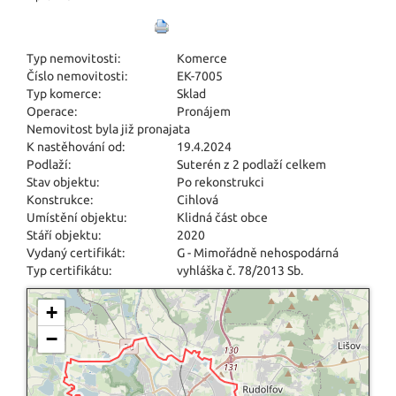
Typ nemovitosti:
Komerce
Číslo nemovitosti:
EK-7005
Typ komerce:
Sklad
Operace:
Pronájem
Nemovitost byla již pronajata
K nastěhování od:
19.4.2024
Podlaží:
Suterén z 2 podlaží celkem
Stav objektu:
Po rekonstrukci
Konstrukce:
Cihlová
Umístění objektu:
Klidná část obce
Stáří objektu:
2020
Vydaný certifikát:
G - Mimořádně nehospodárná
Typ certifikátu:
vyhláška č. 78/2013 Sb.
+
−