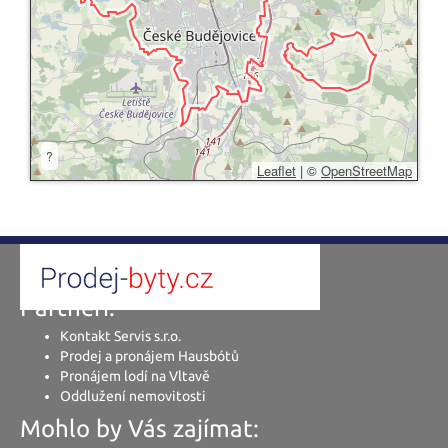
?
Leaflet
|
©
OpenStreetMap
Partneři:
Kontakt Servis s.r.o.
Prodej a pronájem Hausbótů
Pronájem lodí na Vltavě
Oddlužení nemovitosti
Mohlo by Vás zajímat: