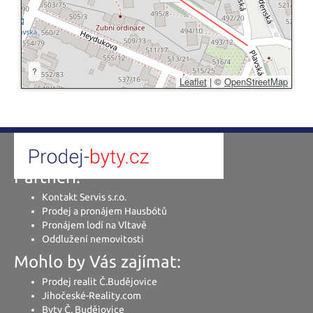
?
Leaflet
|
©
OpenStreetMap
Partneři:
Kontakt Servis s.r.o.
Prodej a pronájem Hausbótů
Pronájem lodí na Vltavě
Oddlužení nemovitosti
Mohlo by Vás zajímat:
Prodej realit Č.Budějovice
Jihočeské-Reality.com
Byty Č. Budějovice