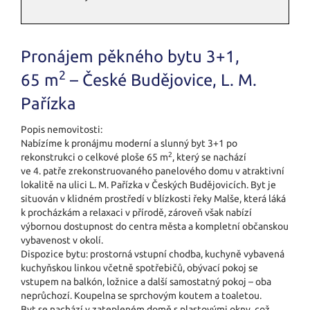
Pronájem pěkného bytu 3+1,
2
65 m
– České Budějovice, L. M.
Pařízka
Popis nemovitosti:
Nabízíme k pronájmu moderní a slunný byt 3+1 po
2
rekonstrukci o celkové ploše 65 m
, který se nachází
ve 4. patře zrekonstruovaného panelového domu v atraktivní
lokalitě na ulici L. M. Pařízka v Českých Budějovicích. Byt je
situován v klidném prostředí v blízkosti řeky Malše, která láká
k procházkám a relaxaci v přírodě, zároveň však nabízí
výbornou dostupnost do centra města a kompletní občanskou
vybavenost v okolí.
Dispozice bytu: prostorná vstupní chodba, kuchyně vybavená
kuchyňskou linkou včetně spotřebičů, obývací pokoj se
vstupem na balkón, ložnice a další samostatný pokoj – oba
neprůchozí. Koupelna se sprchovým koutem a toaletou.
Byt se nachází v zatepleném domě s plastovými okny, což