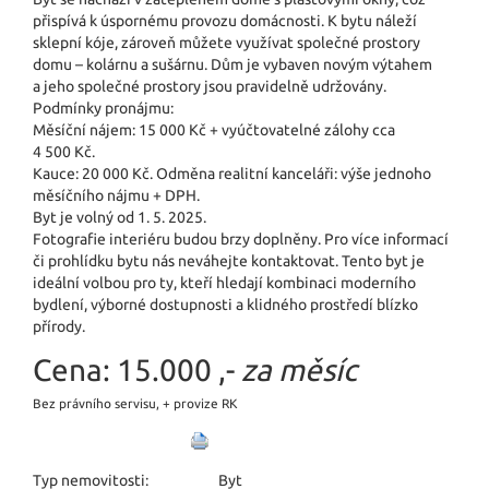
přispívá k úspornému provozu domácnosti. K bytu náleží
sklepní kóje, zároveň můžete využívat společné prostory
domu – kolárnu a sušárnu. Dům je vybaven novým výtahem
a jeho společné prostory jsou pravidelně udržovány.
Podmínky pronájmu:
Měsíční nájem: 15 000 Kč + vyúčtovatelné zálohy cca
4 500 Kč.
Kauce: 20 000 Kč. Odměna realitní kanceláři: výše jednoho
měsíčního nájmu + DPH.
Byt je volný od 1. 5. 2025.
Fotografie interiéru budou brzy doplněny. Pro více informací
či prohlídku bytu nás neváhejte kontaktovat. Tento byt je
ideální volbou pro ty, kteří hledají kombinaci moderního
bydlení, výborné dostupnosti a klidného prostředí blízko
přírody.
Cena:
15.000 ,-
za měsíc
Bez právního servisu, + provize RK
Typ nemovitosti:
Byt