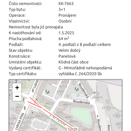
Číslo nemovitosti:
EK-7663
Typ bytu:
3+1
Operace:
Pronájem
Vlastnictví:
Osobní
Nemovitost byla již pronajata
K nastěhování od:
1.5.2025
2
Plocha podlahová:
64 m
Podlaží:
4. podlaží z 8 podlaží celkem
Stav objektu:
Velmi dobrý
Konstrukce:
Panelová
Umístění objektu:
Klidná část obce
Vydaný certifikát:
G - Mimořádně nehospodárná
Typ certifikátu:
vyhláška č. 264/2020 Sb
+
−