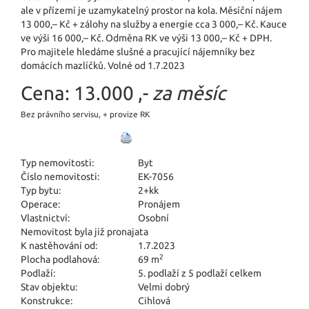
ale v přízemí je uzamykatelný prostor na kola. Měsíční nájem
13 000,– Kč + zálohy na služby a energie cca 3 000,– Kč. Kauce
ve výši 16 000,– Kč. Odměna RK ve výši 13 000,– Kč + DPH.
Pro majitele hledáme slušné a pracující nájemníky bez
domácích mazlíčků. Volné od 1.7.2023
Cena:
13.000 ,-
za měsíc
Bez právního servisu, + provize RK
Typ nemovitosti:
Byt
Číslo nemovitosti:
EK-7056
Typ bytu:
2+kk
Operace:
Pronájem
Vlastnictví:
Osobní
Nemovitost byla již pronajata
K nastěhování od:
1.7.2023
2
Plocha podlahová:
69 m
Podlaží:
5. podlaží z 5 podlaží celkem
Stav objektu:
Velmi dobrý
Konstrukce:
Cihlová