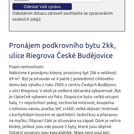
Odesláním dotazu zároveň souhlasíte se zpracováním
osobních údajů
Pronájem podkrovního bytu 2kk,
ulice Riegrova České Budějovice
Popis nemovitosti:
Nabízíme k pronájmu krásný, prostorný byt 2kk o velikosti
2
69 m
. Byt je situován ve 4 patře ( posledním) cihlového
domu bez výtahu z roku 2005 v centru Českých Budějovic
v ulici Riegrova. V okolí je veškerá občanská vybavenost. Byt
je částečně vybaven viz foto. Dispozice bytu: velká vstupní
hala, 1× neprůchozí pokoj, technická místnost, koupelna
s rohovou vanou, pračka, WC zvlášť, velká obývací místnost
s kuchyňským koutem se spotřebiči, ledničkou a přípravou
na myčku. Obývací část je situována na západ. Dům je velice
klidný, jelikož jsou zde pouze 2 byty, které jsou obytné.
Ostatní prostory jsou kancelářské. Sklep není součástí,