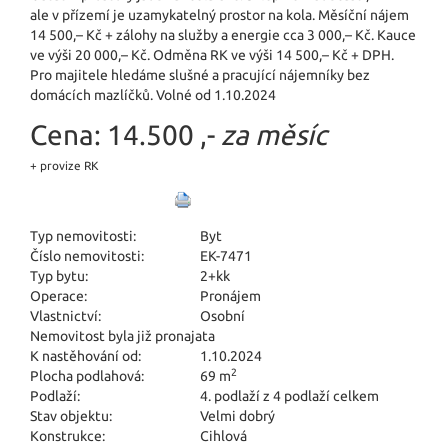
ale v přízemí je uzamykatelný prostor na kola. Měsíční nájem
14 500,– Kč + zálohy na služby a energie cca 3 000,– Kč. Kauce
ve výši 20 000,– Kč. Odměna RK ve výši 14 500,– Kč + DPH.
Pro majitele hledáme slušné a pracující nájemníky bez
domácích mazlíčků. Volné od 1.10.2024
Cena:
14.500 ,-
za měsíc
+ provize RK
Typ nemovitosti:
Byt
Číslo nemovitosti:
EK-7471
Typ bytu:
2+kk
Operace:
Pronájem
Vlastnictví:
Osobní
Nemovitost byla již pronajata
K nastěhování od:
1.10.2024
2
Plocha podlahová:
69 m
Podlaží:
4. podlaží z 4 podlaží celkem
Stav objektu:
Velmi dobrý
Konstrukce:
Cihlová