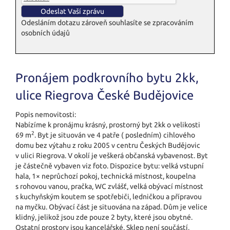
Odesláním dotazu zároveň souhlasíte se zpracováním
osobních údajů
Pronájem podkrovního bytu 2kk,
ulice Riegrova České Budějovice
Popis nemovitosti:
Nabízíme k pronájmu krásný, prostorný byt 2kk o velikosti
2
69 m
. Byt je situován ve 4 patře ( posledním) cihlového
domu bez výtahu z roku 2005 v centru Českých Budějovic
v ulici Riegrova. V okolí je veškerá občanská vybavenost. Byt
je částečně vybaven viz foto. Dispozice bytu: velká vstupní
hala, 1× neprůchozí pokoj, technická místnost, koupelna
s rohovou vanou, pračka, WC zvlášť, velká obývací místnost
s kuchyňským koutem se spotřebiči, ledničkou a přípravou
na myčku. Obývací část je situována na západ. Dům je velice
klidný, jelikož jsou zde pouze 2 byty, které jsou obytné.
Ostatní prostory jsou kancelářské. Sklep není součástí,