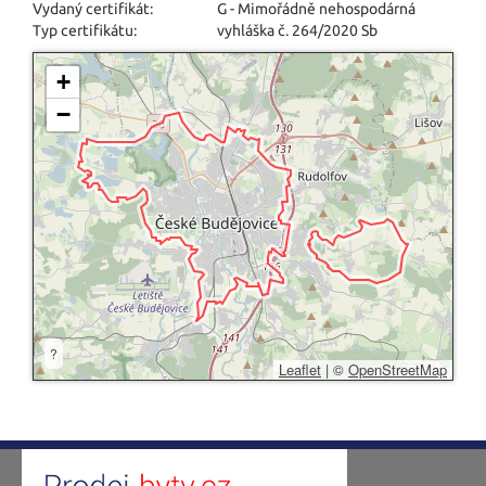
Vydaný certifikát:
G - Mimořádně nehospodárná
Typ certifikátu:
vyhláška č. 264/2020 Sb
+
−
?
Leaflet
|
©
OpenStreetMap