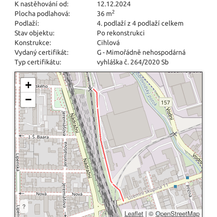
K nastěhování od:
12.12.2024
2
Plocha podlahová:
36 m
Podlaží:
4. podlaží z 4 podlaží celkem
Stav objektu:
Po rekonstrukci
Konstrukce:
Cihlová
Vydaný certifikát:
G - Mimořádně nehospodárná
Typ certifikátu:
vyhláška č. 264/2020 Sb
+
−
?
Leaflet
|
©
OpenStreetMap