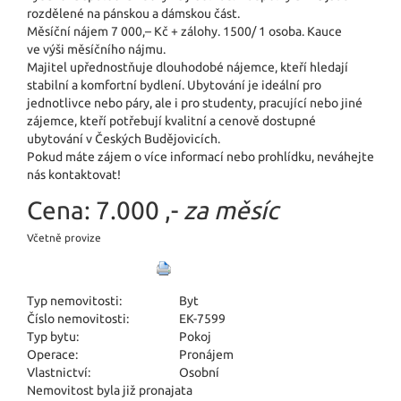
rozdělené na pánskou a dámskou část.
Měsíční nájem 7 000,– Kč + zálohy. 1500/ 1 osoba. Kauce
ve výši měsíčního nájmu.
Majitel upřednostňuje dlouhodobé nájemce, kteří hledají
stabilní a komfortní bydlení. Ubytování je ideální pro
jednotlivce nebo páry, ale i pro studenty, pracující nebo jiné
zájemce, kteří potřebují kvalitní a cenově dostupné
ubytování v Českých Budějovicích.
Pokud máte zájem o více informací nebo prohlídku, neváhejte
nás kontaktovat!
Cena:
7.000 ,-
za měsíc
Včetně provize
Typ nemovitosti:
Byt
Číslo nemovitosti:
EK-7599
Typ bytu:
Pokoj
Operace:
Pronájem
Vlastnictví:
Osobní
Nemovitost byla již pronajata