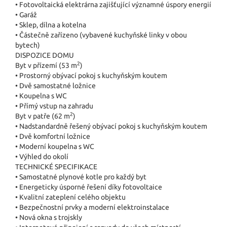
• Fotovoltaická elektrárna zajišťující významné úspory energií
• Garáž
• Sklep, dílna a kotelna
• Částečně zařízeno (vybavené kuchyňské linky v obou
bytech)
DISPOZICE DOMU
2
Byt v přízemí (53 m
)
• Prostorný obývací pokoj s kuchyňským koutem
• Dvě samostatné ložnice
• Koupelna s WC
• Přímý vstup na zahradu
2
Byt v patře (62 m
)
• Nadstandardně řešený obývací pokoj s kuchyňským koutem
• Dvě komfortní ložnice
• Moderní koupelna s WC
• Výhled do okolí
TECHNICKÉ SPECIFIKACE
• Samostatné plynové kotle pro každý byt
• Energeticky úsporné řešení díky fotovoltaice
• Kvalitní zateplení celého objektu
• Bezpečnostní prvky a moderní elektroinstalace
• Nová okna s trojskly