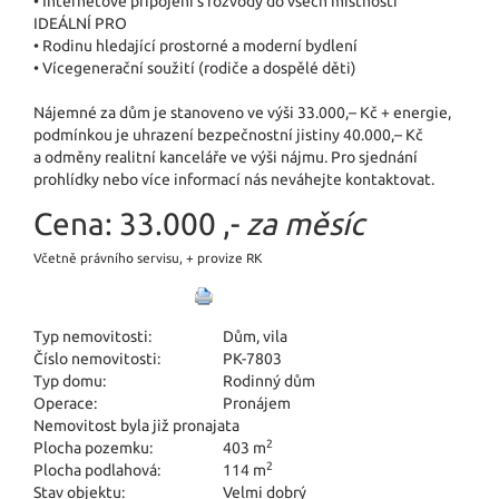
• Internetové připojení s rozvody do všech místností
IDEÁLNÍ PRO
• Rodinu hledající prostorné a moderní bydlení
• Vícegenerační soužití (rodiče a dospělé děti)
Nájemné za dům je stanoveno ve výši 33.000,– Kč + energie,
podmínkou je uhrazení bezpečnostní jistiny 40.000,– Kč
a odměny realitní kanceláře ve výši nájmu. Pro sjednání
prohlídky nebo více informací nás neváhejte kontaktovat.
Cena:
33.000 ,-
za měsíc
Včetně právního servisu, + provize RK
Typ nemovitosti:
Dům, vila
Číslo nemovitosti:
PK-7803
Typ domu:
Rodinný dům
Operace:
Pronájem
Nemovitost byla již pronajata
2
Plocha pozemku:
403 m
2
Plocha podlahová:
114 m
Stav objektu:
Velmi dobrý