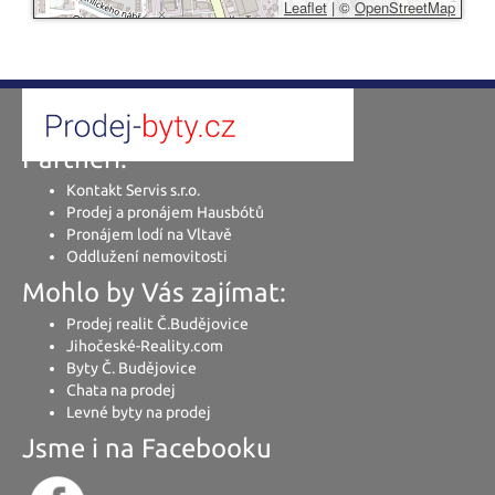
Leaflet
|
©
OpenStreetMap
Partneři:
Kontakt Servis s.r.o.
Prodej a pronájem Hausbótů
Pronájem lodí na Vltavě
Oddlužení nemovitosti
Mohlo by Vás zajímat:
Prodej realit Č.Budějovice
Jihočeské-Reality.com
Byty Č. Budějovice
Chata na prodej
Levné byty na prodej
Jsme i na Facebooku