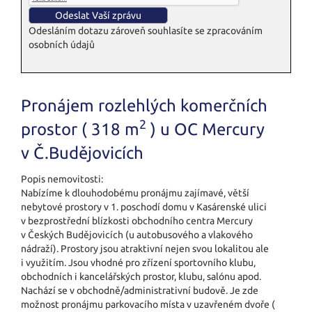
Odesláním dotazu zároveň souhlasíte se zpracováním
osobních údajů
Pronájem rozlehlých komerčních
2
prostor ( 318 m
) u OC Mercury
v Č.Budějovicích
Popis nemovitosti:
Nabízíme k dlouhodobému pronájmu zajímavé, větší
nebytové prostory v 1. poschodí domu v Kasárenské ulici
v bezprostřední blízkosti obchodního centra Mercury
v Českých Budějovicích (u autobusového a vlakového
nádraží). Prostory jsou atraktivní nejen svou lokalitou ale
i využitím. Jsou vhodné pro zřízení sportovního klubu,
obchodních i kancelářských prostor, klubu, salónu apod.
Nachází se v obchodně/ad­ministrativní budově. Je zde
možnost pronájmu parkovacího místa v uzavřeném dvoře (