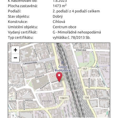
K nastěhování od:
1.6.2023
2
Plocha zastavěná:
1473 m
Podlaží:
2. podlaží z 4 podlaží celkem
Stav objektu:
Dobrý
Konstrukce:
Cihlová
Umístění objektu:
Centrum obce
Vydaný certifikát:
G - Mimořádně nehospodárná
Typ certifikátu:
vyhláška č. 78/2013 Sb.
+
−
?