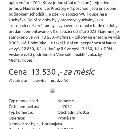
oploceném – 700,–Kč za jedno stání měsíčně ) s vjezdem
přímo z Nádražní ulice. Prostory v 1.poschodí jsou přístupné
po širokém schodišti, je zde k dispozici WC, koupelna a
kuchyňka. Do této doby byly prostory využívány jako
skatepark (veškeré rampy a vybavení k tomuto bude do doby
předání demontováno ). K dispozici od 31.5.2023. Nájemné je
stanoveno ve výši 13 530,–Kč/měs. + zálohy na energie ve výši
9 300,–Kč. Podmínkou je taktéž složení bezpečnostní kauce
ve výši 22 830,–Kč a odměny RK ve výši 13 530,–Kč + DPH.
Veškeré další podrobnosti Vám sdělí makléř zakázky
Michal Kubát.
Cena:
13.530 ,-
za měsíc
Včetně právního servisu, + provize RK
Typ nemovitosti:
Komerce
Číslo nemovitosti:
JJ-7052
Typ komerce:
Obchodní prostor
Operace:
Pronájem
Nemovitost byla již pronajata