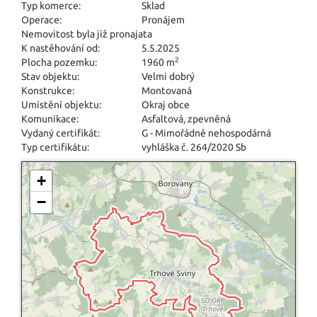
Typ komerce:
Sklad
Operace:
Pronájem
Nemovitost byla již pronajata
K nastěhování od:
5.5.2025
2
Plocha pozemku:
1960 m
Stav objektu:
Velmi dobrý
Konstrukce:
Montovaná
Umístění objektu:
Okraj obce
Komunikace:
Asfaltová
,
zpevněná
Vydaný certifikát:
G - Mimořádně nehospodárná
Typ certifikátu:
vyhláška č. 264/2020 Sb
+
−