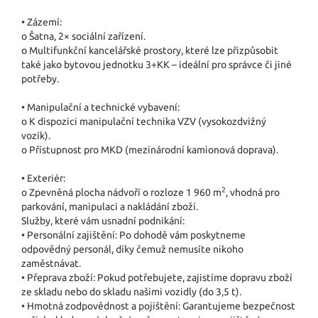
• Zázemí:
o Šatna, 2× sociální zařízení.
o Multifunkční kancelářské prostory, které lze přizpůsobit
také jako bytovou jednotku 3+KK – ideální pro správce či jiné
potřeby.
• Manipulační a technické vybavení:
o K dispozici manipulační technika VZV (vysokozdvižný
vozík).
o Přístupnost pro MKD (mezinárodní kamionová doprava).
• Exteriér:
2
o Zpevněná plocha nádvoří o rozloze 1 960 m
, vhodná pro
parkování, manipulaci a nakládání zboží.
Služby, které vám usnadní podnikání:
• Personální zajištění: Po dohodě vám poskytneme
odpovědný personál, díky čemuž nemusíte nikoho
zaměstnávat.
• Přeprava zboží: Pokud potřebujete, zajistíme dopravu zboží
ze skladu nebo do skladu našimi vozidly (do 3,5 t).
• Hmotná zodpovědnost a pojištění: Garantujeme bezpečnost