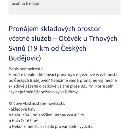
osobních údajů
Pronájem skladových prostor
včetně služeb – Otěvěk u Trhových
Svinů (19 km od Českých
Budějovic)
Popis nemovitosti:
Hledáte ideální skladovací prostory v dojezdové vzdálenosti
od Českých Budějovic? Nabízíme vám k pronájmu výjimečné
2
skladové zázemí o celkové užitné ploše 825 m
, které splní
i ty nejnáročnější požadavky vaší firmy.
Klíčové vlastnosti nemovitosti:
• Skladové haly:
2
o Hala 1: 346 m
s výškou stropu cca 4,5 m.
2
o Hala 2: 165 m
.
o Několik menších skladů pro variabilní využití.