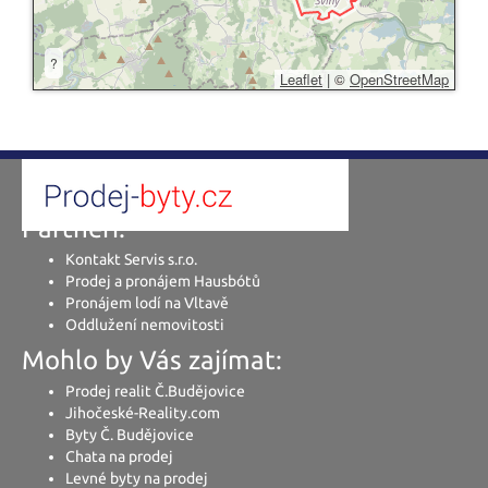
?
Leaflet
|
©
OpenStreetMap
Partneři:
Kontakt Servis s.r.o.
Prodej a pronájem Hausbótů
Pronájem lodí na Vltavě
Oddlužení nemovitosti
Mohlo by Vás zajímat:
Prodej realit Č.Budějovice
Jihočeské-Reality.com
Byty Č. Budějovice
Chata na prodej
Levné byty na prodej