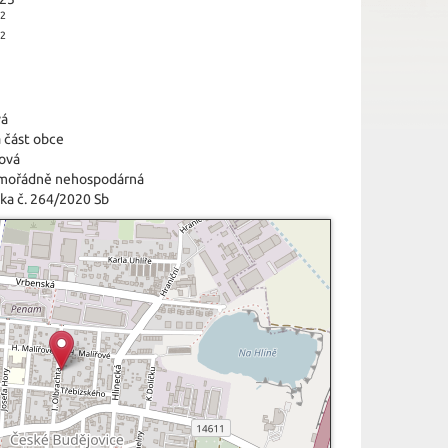
2
2
vá
 část obce
tová
imořádně nehospodárná
ka č. 264/2020 Sb