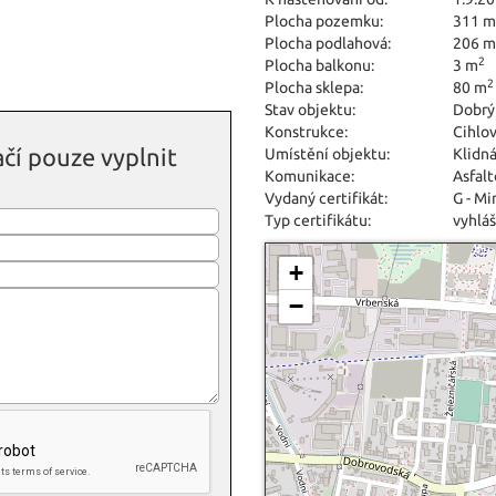
Plocha pozemku:
311 m
Plocha podlahová:
206 m
2
Plocha balkonu:
3 m
2
Plocha sklepa:
80 m
Stav objektu:
Dobrý
Konstrukce:
Cihlo
čí pouze vyplnit
Umístění objektu:
Klidná
Komunikace:
Asfal
Vydaný certifikát:
G - M
Typ certifikátu:
vyhláš
+
−