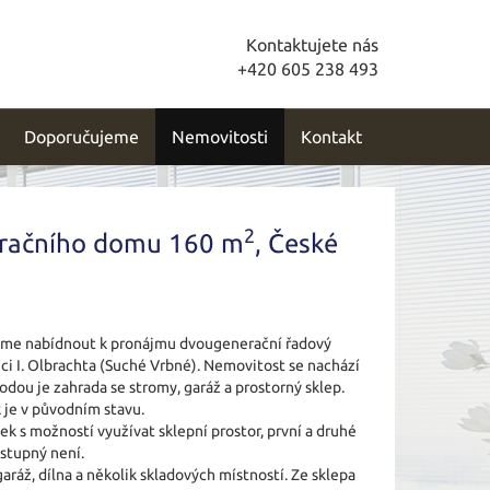
Kontaktujete nás
+420 605 238 493
Doporučujeme
Nemovitosti
Kontakt
2
eračního domu 160 m
, České
jeme nabídnout k pronájmu dvougenerační řadový
ci I. Olbrachta (Suché Vrbné). Nemovitost se nachází
hodou je zahrada se stromy, garáž a prostorný sklep.
 je v původním stavu.
k s možností využívat sklepní prostor, první a druhé
ístupný není.
aráž, dílna a několik skladových místností. Ze sklepa