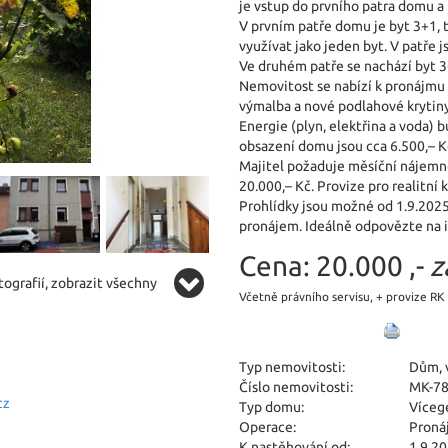
je vstup do prvního patra domu a 
V prvním patře domu je byt 3+1, 
využívat jako jeden byt. V patře 
Ve druhém patře se nachází byt 
Nemovitost se nabízí k pronájmu v
výmalba a nové podlahové krytin
Energie (plyn, elektřina a voda)
obsazení domu jsou cca 6.500,– K
Majitel požaduje měsíční nájemné 
20.000,– Kč. Provize pro realitní
Prohlídky jsou možné od 1.9.2025
pronájem. Ideálně odpovězte na i
Cena:
20.000 ,-
z
ografií, zobrazit všechny
Včetně právního servisu, + provize RK
Typ nemovitosti:
Dům, v
Číslo nemovitosti:
MK-7
cz
Typ domu:
Víceg
Operace:
Proná
K nastěhování od:
1.9.2