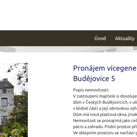
Úvod
Aktuality
Pronájem vícegen
Budějovice 5
Popis nemovitosti:
V zastoupení majitele si dovolu
dům v Českých Budějovicích, v uli
v klidné části a její obrovskou vý
Dům má nová plastová okna, jinak
Nemovitost se pronajímá jako cele
patro a zahradu. Půdní prostor př
Ve sklepním prostoru se nachází g