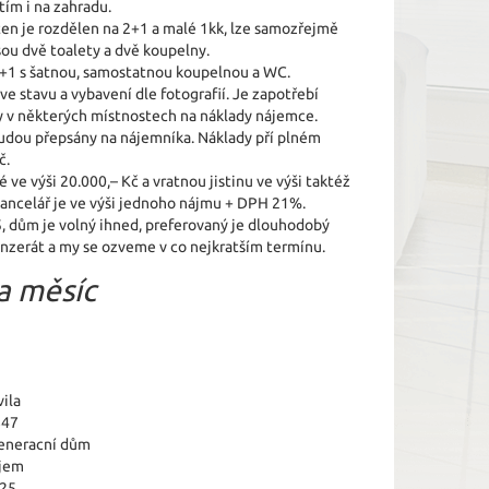
tím i na zahradu.
ten je rozdělen na 2+1 a malé 1kk, lze samozřejmě
jsou dvě toalety a dvě koupelny.
3+1 s šatnou, samostatnou koupelnou a WC.
e stavu a vybavení dle fotografií. Je zapotřebí
y v některých místnostech na náklady nájemce.
 budou přepsány na nájemníka. Náklady pří plném
č.
ve výši 20.000,– Kč a vratnou jistinu ve výši taktéž
 kancelář je ve výši jednoho nájmu + DPH 21%.
, dům je volný ihned, preferovaný je dlouhodobý
nzerát a my se ozveme v co nejkratším termínu.
a měsíc
ila
847
eneracní dům
jem
025