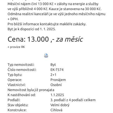
Měsíční nájem činí 13 000 Kč + zálohy na energie a služby
ve výši přibližně 4 000 Kč. Kauce je stanovena na 30 000 Kč.
Odměna realitní kanceláři je ve výši jednoho měsíčního nájmu
+ DPH.
Pro bližší informace kontaktujte makléře zakázky.
Byt je k dispozici od 1. 1. 2025.
Cena:
13.000 ,-
za měsíc
+ provize RK
Typ nemovitosti:
Byt
Číslo nemovitosti:
EK-7574
Typ bytu:
2+1
Operace:
Pronájem
Vlastnictví:
Osobní
Nemovitost byla již pronajata
K nastěhování od:
1.1.2025
Podlaží:
3. podlaží z 4 podlaží celkem
Stav objektu:
Velmi dobrý
Konstrukce:
Cihlová