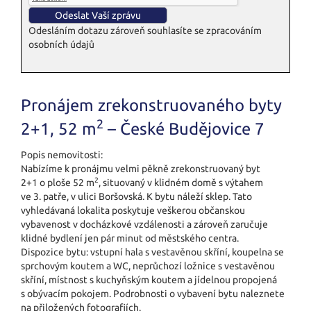
Odesláním dotazu zároveň souhlasíte se zpracováním
osobních údajů
Pronájem zrekonstruovaného byty
2
2+1, 52 m
– České Budějovice 7
Popis nemovitosti:
Nabízíme k pronájmu velmi pěkně zrekonstruovaný byt
2
2+1 o ploše 52 m
, situovaný v klidném domě s výtahem
ve 3. patře, v ulici Boršovská. K bytu náleží sklep. Tato
vyhledávaná lokalita poskytuje veškerou občanskou
vybavenost v docházkové vzdálenosti a zároveň zaručuje
klidné bydlení jen pár minut od městského centra.
Dispozice bytu: vstupní hala s vestavěnou skříní, koupelna se
sprchovým koutem a WC, neprůchozí ložnice s vestavěnou
skříní, místnost s kuchyňským koutem a jídelnou propojená
s obývacím pokojem. Podrobnosti o vybavení bytu naleznete
na přiložených fotografiích.